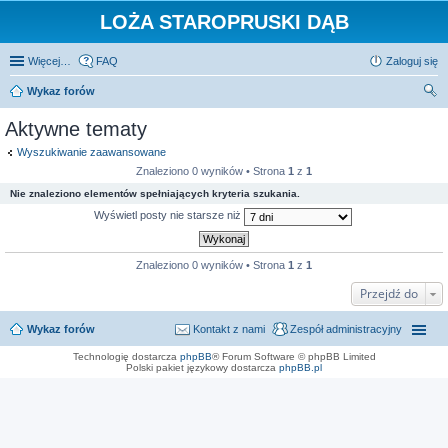
LOŻA STAROPRUSKI DĄB
Więcej…
FAQ
Zaloguj się
Wykaz forów
zu
Aktywne tematy
kaj
Wyszukiwanie zaawansowane
Znaleziono 0 wyników • Strona
1
z
1
Nie znaleziono elementów spełniających kryteria szukania.
Wyświetl posty nie starsze niż
Znaleziono 0 wyników • Strona
1
z
1
Przejdź do
Wykaz forów
Kontakt z nami
Zespół administracyjny
Technologię dostarcza
phpBB
® Forum Software © phpBB Limited
Polski pakiet językowy dostarcza
phpBB.pl