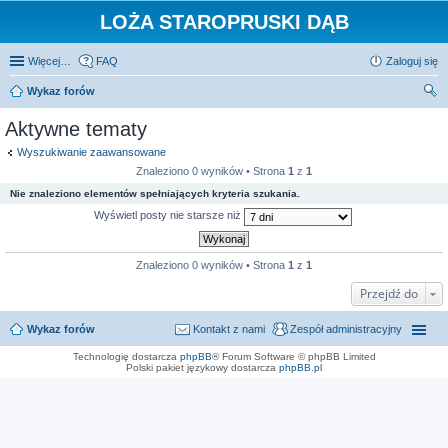
LOŻA STAROPRUSKI DĄB
Więcej…
FAQ
Zaloguj się
Wykaz forów
zu
Aktywne tematy
kaj
Wyszukiwanie zaawansowane
Znaleziono 0 wyników • Strona
1
z
1
Nie znaleziono elementów spełniających kryteria szukania.
Wyświetl posty nie starsze niż
Znaleziono 0 wyników • Strona
1
z
1
Przejdź do
Wykaz forów
Kontakt z nami
Zespół administracyjny
Technologię dostarcza
phpBB
® Forum Software © phpBB Limited
Polski pakiet językowy dostarcza
phpBB.pl