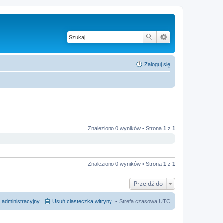
Zaloguj się
Znaleziono 0 wyników • Strona
1
z
1
Znaleziono 0 wyników • Strona
1
z
1
Przejdź do
 administracyjny
Usuń ciasteczka witryny
Strefa czasowa
UTC