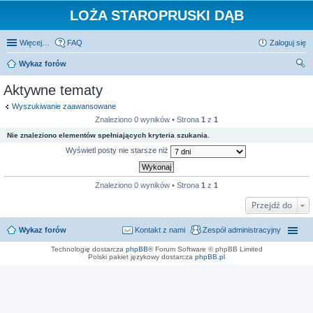
LOŻA STAROPRUSKI DĄB
Więcej…
FAQ
Zaloguj się
Wykaz forów
zu
Aktywne tematy
kaj
Wyszukiwanie zaawansowane
Znaleziono 0 wyników • Strona
1
z
1
Nie znaleziono elementów spełniających kryteria szukania.
Wyświetl posty nie starsze niż
Znaleziono 0 wyników • Strona
1
z
1
Przejdź do
Wykaz forów
Kontakt z nami
Zespół administracyjny
Technologię dostarcza
phpBB
® Forum Software © phpBB Limited
Polski pakiet językowy dostarcza
phpBB.pl