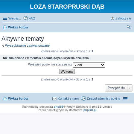
LOŻA STAROPRUSKI DĄB
Więcej…
FAQ
Zaloguj się
Wykaz forów
zu
Aktywne tematy
kaj
Wyszukiwanie zaawansowane
Znaleziono 0 wyników • Strona
1
z
1
Nie znaleziono elementów spełniających kryteria szukania.
Wyświetl posty nie starsze niż
Znaleziono 0 wyników • Strona
1
z
1
Przejdź do
Wykaz forów
Kontakt z nami
Zespół administracyjny
Technologię dostarcza
phpBB
® Forum Software © phpBB Limited
Polski pakiet językowy dostarcza
phpBB.pl