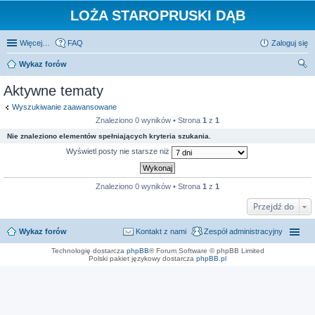
LOŻA STAROPRUSKI DĄB
Więcej…
FAQ
Zaloguj się
Wykaz forów
zu
Aktywne tematy
kaj
Wyszukiwanie zaawansowane
Znaleziono 0 wyników • Strona
1
z
1
Nie znaleziono elementów spełniających kryteria szukania.
Wyświetl posty nie starsze niż
Znaleziono 0 wyników • Strona
1
z
1
Przejdź do
Wykaz forów
Kontakt z nami
Zespół administracyjny
Technologię dostarcza
phpBB
® Forum Software © phpBB Limited
Polski pakiet językowy dostarcza
phpBB.pl