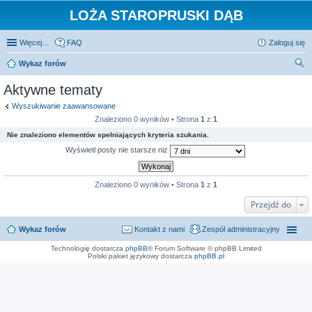
LOŻA STAROPRUSKI DĄB
Więcej…
FAQ
Zaloguj się
Wykaz forów
zu
Aktywne tematy
kaj
Wyszukiwanie zaawansowane
Znaleziono 0 wyników • Strona
1
z
1
Nie znaleziono elementów spełniających kryteria szukania.
Wyświetl posty nie starsze niż
Znaleziono 0 wyników • Strona
1
z
1
Przejdź do
Wykaz forów
Kontakt z nami
Zespół administracyjny
Technologię dostarcza
phpBB
® Forum Software © phpBB Limited
Polski pakiet językowy dostarcza
phpBB.pl