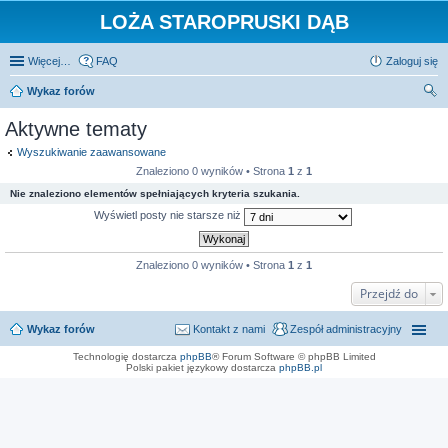
LOŻA STAROPRUSKI DĄB
Więcej…
FAQ
Zaloguj się
Wykaz forów
zu
Aktywne tematy
kaj
Wyszukiwanie zaawansowane
Znaleziono 0 wyników • Strona
1
z
1
Nie znaleziono elementów spełniających kryteria szukania.
Wyświetl posty nie starsze niż
Znaleziono 0 wyników • Strona
1
z
1
Przejdź do
Wykaz forów
Kontakt z nami
Zespół administracyjny
Technologię dostarcza
phpBB
® Forum Software © phpBB Limited
Polski pakiet językowy dostarcza
phpBB.pl