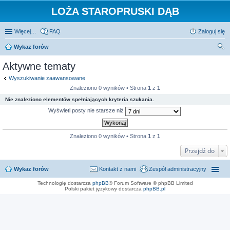
LOŻA STAROPRUSKI DĄB
Więcej…
FAQ
Zaloguj się
Wykaz forów
zu
Aktywne tematy
kaj
Wyszukiwanie zaawansowane
Znaleziono 0 wyników • Strona
1
z
1
Nie znaleziono elementów spełniających kryteria szukania.
Wyświetl posty nie starsze niż
Znaleziono 0 wyników • Strona
1
z
1
Przejdź do
Wykaz forów
Kontakt z nami
Zespół administracyjny
Technologię dostarcza
phpBB
® Forum Software © phpBB Limited
Polski pakiet językowy dostarcza
phpBB.pl