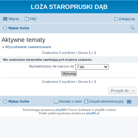
LOŻA STAROPRUSKI DĄB
Więcej…
FAQ
Zaloguj się
Wykaz forów
zu
Aktywne tematy
kaj
Wyszukiwanie zaawansowane
Znaleziono 0 wyników • Strona
1
z
1
Nie znaleziono elementów spełniających kryteria szukania.
Wyświetl posty nie starsze niż
Znaleziono 0 wyników • Strona
1
z
1
Przejdź do
Wykaz forów
Kontakt z nami
Zespół administracyjny
Technologię dostarcza
phpBB
® Forum Software © phpBB Limited
Polski pakiet językowy dostarcza
phpBB.pl