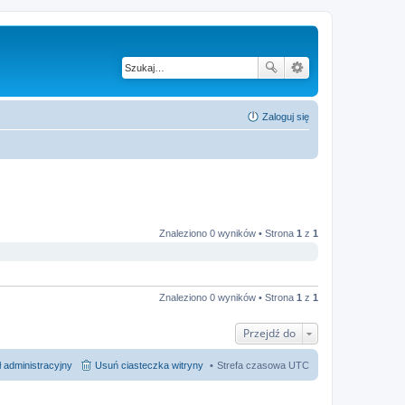
Zaloguj się
Znaleziono 0 wyników • Strona
1
z
1
Znaleziono 0 wyników • Strona
1
z
1
Przejdź do
 administracyjny
Usuń ciasteczka witryny
Strefa czasowa
UTC