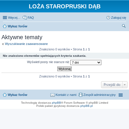
LOŻA STAROPRUSKI DĄB
Więcej…
FAQ
Zaloguj się
Wykaz forów
zu
Aktywne tematy
kaj
Wyszukiwanie zaawansowane
Znaleziono 0 wyników • Strona
1
z
1
Nie znaleziono elementów spełniających kryteria szukania.
Wyświetl posty nie starsze niż
Znaleziono 0 wyników • Strona
1
z
1
Przejdź do
Wykaz forów
Kontakt z nami
Zespół administracyjny
Technologię dostarcza
phpBB
® Forum Software © phpBB Limited
Polski pakiet językowy dostarcza
phpBB.pl