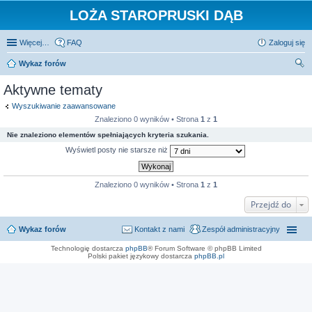
LOŻA STAROPRUSKI DĄB
Więcej…
FAQ
Zaloguj się
Wykaz forów
zu
Aktywne tematy
kaj
Wyszukiwanie zaawansowane
Znaleziono 0 wyników • Strona
1
z
1
Nie znaleziono elementów spełniających kryteria szukania.
Wyświetl posty nie starsze niż
Znaleziono 0 wyników • Strona
1
z
1
Przejdź do
Wykaz forów
Kontakt z nami
Zespół administracyjny
Technologię dostarcza
phpBB
® Forum Software © phpBB Limited
Polski pakiet językowy dostarcza
phpBB.pl