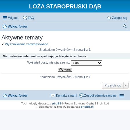
LOŻA STAROPRUSKI DĄB
Więcej…
FAQ
Zaloguj się
Wykaz forów
zu
Aktywne tematy
kaj
Wyszukiwanie zaawansowane
Znaleziono 0 wyników • Strona
1
z
1
Nie znaleziono elementów spełniających kryteria szukania.
Wyświetl posty nie starsze niż
Znaleziono 0 wyników • Strona
1
z
1
Przejdź do
Wykaz forów
Kontakt z nami
Zespół administracyjny
Technologię dostarcza
phpBB
® Forum Software © phpBB Limited
Polski pakiet językowy dostarcza
phpBB.pl