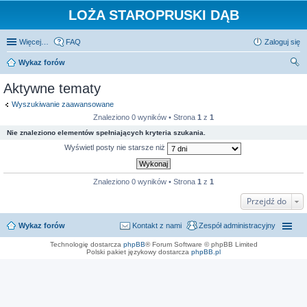
LOŻA STAROPRUSKI DĄB
Więcej…
FAQ
Zaloguj się
Wykaz forów
zu
Aktywne tematy
kaj
Wyszukiwanie zaawansowane
Znaleziono 0 wyników • Strona
1
z
1
Nie znaleziono elementów spełniających kryteria szukania.
Wyświetl posty nie starsze niż
Znaleziono 0 wyników • Strona
1
z
1
Przejdź do
Wykaz forów
Kontakt z nami
Zespół administracyjny
Technologię dostarcza
phpBB
® Forum Software © phpBB Limited
Polski pakiet językowy dostarcza
phpBB.pl