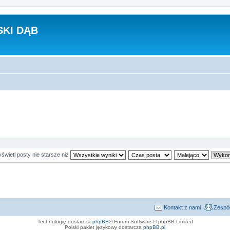
KI DĄB
świetl posty nie starsze niż
Kontakt z nami
Zespół
Technologię dostarcza
phpBB
® Forum Software © phpBB Limited
Polski pakiet językowy dostarcza
phpBB.pl