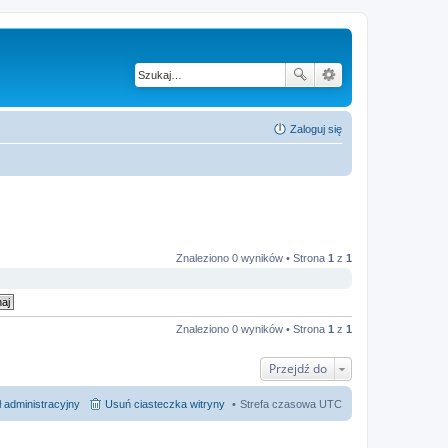
Zaloguj się
Znaleziono 0 wyników • Strona
1
z
1
Znaleziono 0 wyników • Strona
1
z
1
Przejdź do
 administracyjny
Usuń ciasteczka witryny
Strefa czasowa
UTC