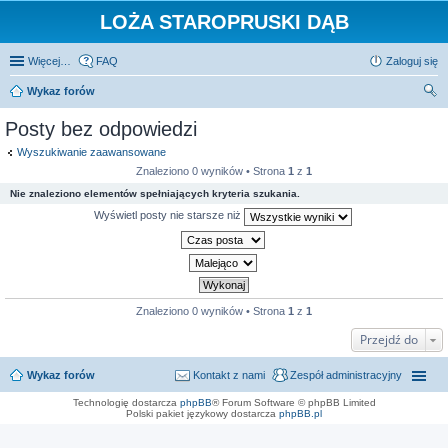
LOŻA STAROPRUSKI DĄB
Więcej…
FAQ
Zaloguj się
Wykaz forów
zu
Posty bez odpowiedzi
kaj
Wyszukiwanie zaawansowane
Znaleziono 0 wyników • Strona
1
z
1
Nie znaleziono elementów spełniających kryteria szukania.
Wyświetl posty nie starsze niż
Znaleziono 0 wyników • Strona
1
z
1
Przejdź do
Wykaz forów
Kontakt z nami
Zespół administracyjny
Technologię dostarcza
phpBB
® Forum Software © phpBB Limited
Polski pakiet językowy dostarcza
phpBB.pl