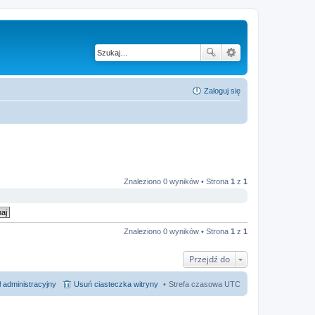
Zaloguj się
Znaleziono 0 wyników • Strona
1
z
1
Znaleziono 0 wyników • Strona
1
z
1
Przejdź do
 administracyjny
Usuń ciasteczka witryny
Strefa czasowa
UTC