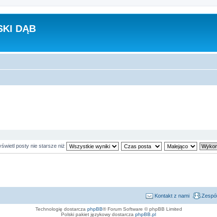
KI DĄB
świetl posty nie starsze niż
Kontakt z nami
Zespół
Technologię dostarcza
phpBB
® Forum Software © phpBB Limited
Polski pakiet językowy dostarcza
phpBB.pl