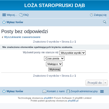
LOŻA STAROPRUSKI DĄB
Więcej…
FAQ
Zaloguj się
Wykaz forów
zu
Posty bez odpowiedzi
kaj
Wyszukiwanie zaawansowane
Znaleziono 0 wyników • Strona
1
z
1
Nie znaleziono elementów spełniających kryteria szukania.
Wyświetl posty nie starsze niż
Znaleziono 0 wyników • Strona
1
z
1
Przejdź do
Wykaz forów
Kontakt z nami
Zespół administracyjny
Technologię dostarcza
phpBB
® Forum Software © phpBB Limited
Polski pakiet językowy dostarcza
phpBB.pl