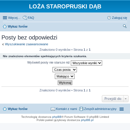
LOŻA STAROPRUSKI DĄB
Więcej…
FAQ
Zaloguj się
Wykaz forów
zu
Posty bez odpowiedzi
kaj
Wyszukiwanie zaawansowane
Znaleziono 0 wyników • Strona
1
z
1
Nie znaleziono elementów spełniających kryteria szukania.
Wyświetl posty nie starsze niż
Znaleziono 0 wyników • Strona
1
z
1
Przejdź do
Wykaz forów
Kontakt z nami
Zespół administracyjny
Technologię dostarcza
phpBB
® Forum Software © phpBB Limited
Polski pakiet językowy dostarcza
phpBB.pl