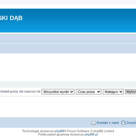
KI DĄB
świetl posty nie starsze niż
Kontakt z nami
Zespół
Technologię dostarcza
phpBB
® Forum Software © phpBB Limited
Polski pakiet językowy dostarcza
phpBB.pl