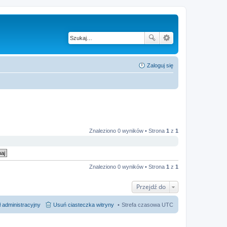
Zaloguj się
Znaleziono 0 wyników • Strona
1
z
1
Znaleziono 0 wyników • Strona
1
z
1
Przejdź do
 administracyjny
Usuń ciasteczka witryny
Strefa czasowa
UTC