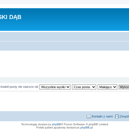
KI DĄB
świetl posty nie starsze niż
Kontakt z nami
Zespół
Technologię dostarcza
phpBB
® Forum Software © phpBB Limited
Polski pakiet językowy dostarcza
phpBB.pl