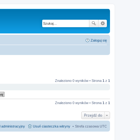
Zaloguj się
Znaleziono 0 wyników • Strona
1
z
1
Znaleziono 0 wyników • Strona
1
z
1
Przejdź do
 administracyjny
Usuń ciasteczka witryny
Strefa czasowa
UTC