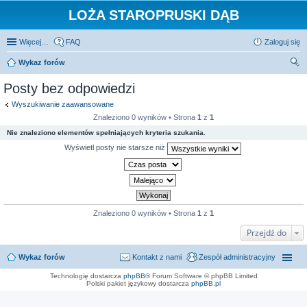
LOŻA STAROPRUSKI DĄB
Więcej…
FAQ
Zaloguj się
Wykaz forów
zu
Posty bez odpowiedzi
kaj
Wyszukiwanie zaawansowane
Znaleziono 0 wyników • Strona
1
z
1
Nie znaleziono elementów spełniających kryteria szukania.
Wyświetl posty nie starsze niż
Znaleziono 0 wyników • Strona
1
z
1
Przejdź do
Wykaz forów
Kontakt z nami
Zespół administracyjny
Technologię dostarcza
phpBB
® Forum Software © phpBB Limited
Polski pakiet językowy dostarcza
phpBB.pl