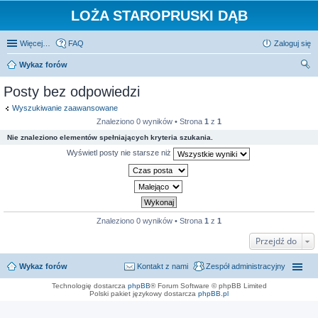
LOŻA STAROPRUSKI DĄB
Więcej…
FAQ
Zaloguj się
Wykaz forów
zu
Posty bez odpowiedzi
kaj
Wyszukiwanie zaawansowane
Znaleziono 0 wyników • Strona
1
z
1
Nie znaleziono elementów spełniających kryteria szukania.
Wyświetl posty nie starsze niż
Znaleziono 0 wyników • Strona
1
z
1
Przejdź do
Wykaz forów
Kontakt z nami
Zespół administracyjny
Technologię dostarcza
phpBB
® Forum Software © phpBB Limited
Polski pakiet językowy dostarcza
phpBB.pl