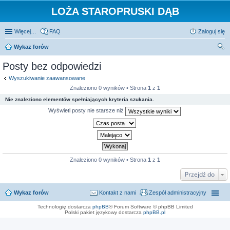
LOŻA STAROPRUSKI DĄB
Więcej…
FAQ
Zaloguj się
Wykaz forów
zu
Posty bez odpowiedzi
kaj
Wyszukiwanie zaawansowane
Znaleziono 0 wyników • Strona
1
z
1
Nie znaleziono elementów spełniających kryteria szukania.
Wyświetl posty nie starsze niż
Znaleziono 0 wyników • Strona
1
z
1
Przejdź do
Wykaz forów
Kontakt z nami
Zespół administracyjny
Technologię dostarcza
phpBB
® Forum Software © phpBB Limited
Polski pakiet językowy dostarcza
phpBB.pl