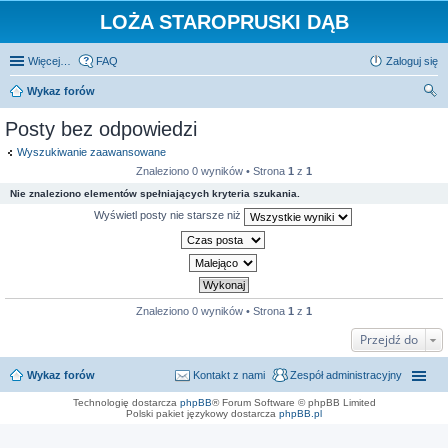
LOŻA STAROPRUSKI DĄB
Więcej…
FAQ
Zaloguj się
Wykaz forów
zu
Posty bez odpowiedzi
kaj
Wyszukiwanie zaawansowane
Znaleziono 0 wyników • Strona
1
z
1
Nie znaleziono elementów spełniających kryteria szukania.
Wyświetl posty nie starsze niż
Znaleziono 0 wyników • Strona
1
z
1
Przejdź do
Wykaz forów
Kontakt z nami
Zespół administracyjny
Technologię dostarcza
phpBB
® Forum Software © phpBB Limited
Polski pakiet językowy dostarcza
phpBB.pl