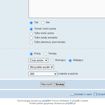
Tak
Nie
Temat i treść posta
Tylko treść posta
Tylko tytuły tematów
Tylko pierwszy post tematu
Posty
Tematy
Rosnąco
Malejąco
znaków w poście
Kontakt z nami
Zespół
Technologię dostarcza
phpBB
® Forum Software © phpBB Limited
Polski pakiet językowy dostarcza
phpBB.pl