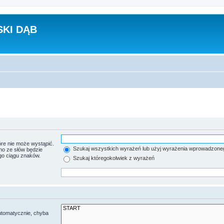
KI DĄB
re nie może wystąpić.
Szukaj wszystkich wyrażeń lub użyj wyrażenia wprowadzone
no ze słów będzie
go ciągu znaków.
Szukaj któregokolwiek z wyrażeń
utomatycznie, chyba