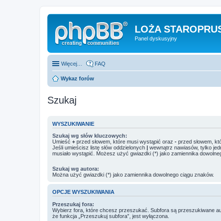
LOŻA STAROPRUS
Panel dyskusyjny
Więcej…
FAQ
Wykaz forów
Szukaj
WYSZUKIWANIE
Szukaj wg słów kluczowych:
Umieść
+
przed słowem, które musi wystąpić oraz
-
przed słowem, któ
Jeśli umieścisz listę słów oddzielonych
|
wewnątrz nawiasów, tylko jed
musiało wystąpić. Możesz użyć gwiazdki (*) jako zamiennika dowolne
Szukaj wg autora:
Można użyć gwiazdki (*) jako zamiennika dowolnego ciągu znaków.
OPCJE WYSZUKIWANIA
Przeszukaj fora:
Wybierz fora, które chcesz przeszukać. Subfora są przeszukiwane a
że funkcja „Przeszukuj subfora”, jest wyłączona.