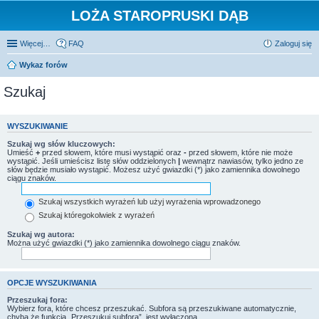
LOŻA STAROPRUSKI DĄB
Więcej…
FAQ
Zaloguj się
Wykaz forów
Szukaj
WYSZUKIWANIE
Szukaj wg słów kluczowych:
Umieść
+
przed słowem, które musi wystąpić oraz
-
przed słowem, które nie może
wystąpić. Jeśli umieścisz listę słów oddzielonych
|
wewnątrz nawiasów, tylko jedno ze
słów będzie musiało wystąpić. Możesz użyć gwiazdki (*) jako zamiennika dowolnego
ciągu znaków.
Szukaj wszystkich wyrażeń lub użyj wyrażenia wprowadzonego
Szukaj któregokolwiek z wyrażeń
Szukaj wg autora:
Można użyć gwiazdki (*) jako zamiennika dowolnego ciągu znaków.
OPCJE WYSZUKIWANIA
Przeszukaj fora:
Wybierz fora, które chcesz przeszukać. Subfora są przeszukiwane automatycznie,
chyba że funkcja „Przeszukuj subfora”, jest wyłączona.