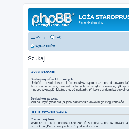
LOŻA STAROPRUS
Panel dyskusyjny
Więcej…
FAQ
Wykaz forów
Szukaj
WYSZUKIWANIE
Szukaj wg słów kluczowych:
Umieść
+
przed słowem, które musi wystąpić oraz
-
przed słowem, któ
Jeśli umieścisz listę słów oddzielonych
|
wewnątrz nawiasów, tylko jed
musiało wystąpić. Możesz użyć gwiazdki (*) jako zamiennika dowolne
Szukaj wg autora:
Można użyć gwiazdki (*) jako zamiennika dowolnego ciągu znaków.
OPCJE WYSZUKIWANIA
Przeszukaj fora:
Wybierz fora, które chcesz przeszukać. Subfora są przeszukiwane a
że funkcja „Przeszukuj subfora”, jest wyłączona.