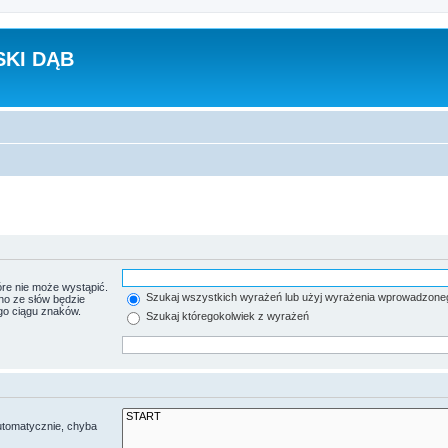
KI DĄB
re nie może wystąpić.
Szukaj wszystkich wyrażeń lub użyj wyrażenia wprowadzone
no ze słów będzie
go ciągu znaków.
Szukaj któregokolwiek z wyrażeń
utomatycznie, chyba