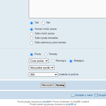
Tak
Nie
Temat i treść posta
Tylko treść posta
Tylko tytuły tematów
Tylko pierwszy post tematu
Posty
Tematy
Rosnąco
Malejąco
znaków w poście
Kontakt z nami
Zespół
Technologię dostarcza
phpBB
® Forum Software © phpBB Limited
Polski pakiet językowy dostarcza
phpBB.pl