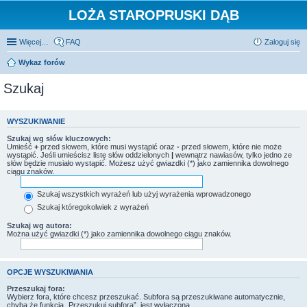
LOŻA STAROPRUSKI DĄB
Więcej…
FAQ
Zaloguj się
Wykaz forów
Szukaj
WYSZUKIWANIE
Szukaj wg słów kluczowych:
Umieść
+
przed słowem, które musi wystąpić oraz
-
przed słowem, które nie może
wystąpić. Jeśli umieścisz listę słów oddzielonych
|
wewnątrz nawiasów, tylko jedno ze
słów będzie musiało wystąpić. Możesz użyć gwiazdki (*) jako zamiennika dowolnego
ciągu znaków.
Szukaj wszystkich wyrażeń lub użyj wyrażenia wprowadzonego
Szukaj któregokolwiek z wyrażeń
Szukaj wg autora:
Można użyć gwiazdki (*) jako zamiennika dowolnego ciągu znaków.
OPCJE WYSZUKIWANIA
Przeszukaj fora:
Wybierz fora, które chcesz przeszukać. Subfora są przeszukiwane automatycznie,
chyba że funkcja „Przeszukuj subfora”, jest wyłączona.