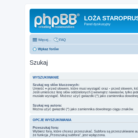
LOŻA STAROPRUS
Panel dyskusyjny
Więcej…
FAQ
Wykaz forów
Szukaj
WYSZUKIWANIE
Szukaj wg słów kluczowych:
Umieść
+
przed słowem, które musi wystąpić oraz
-
przed słowem, któ
Jeśli umieścisz listę słów oddzielonych
|
wewnątrz nawiasów, tylko jed
musiało wystąpić. Możesz użyć gwiazdki (*) jako zamiennika dowolne
Szukaj wg autora:
Można użyć gwiazdki (*) jako zamiennika dowolnego ciągu znaków.
OPCJE WYSZUKIWANIA
Przeszukaj fora:
Wybierz fora, które chcesz przeszukać. Subfora są przeszukiwane a
że funkcja „Przeszukuj subfora”, jest wyłączona.