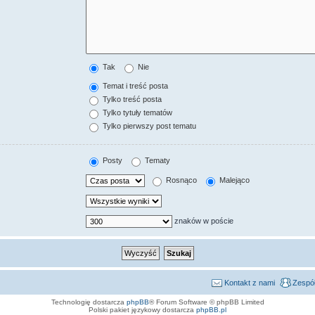
Tak
Nie
Temat i treść posta
Tylko treść posta
Tylko tytuły tematów
Tylko pierwszy post tematu
Posty
Tematy
Rosnąco
Malejąco
znaków w poście
Kontakt z nami
Zespół
Technologię dostarcza
phpBB
® Forum Software © phpBB Limited
Polski pakiet językowy dostarcza
phpBB.pl