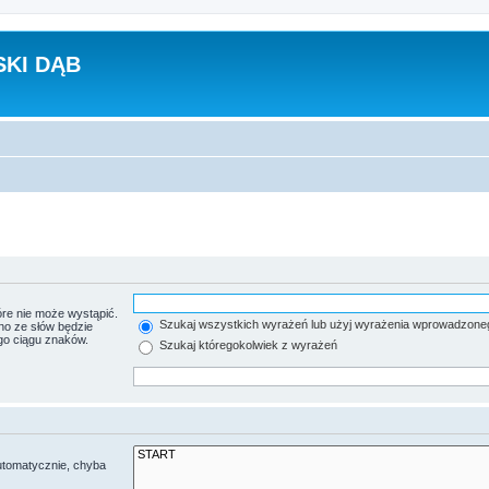
KI DĄB
re nie może wystąpić.
Szukaj wszystkich wyrażeń lub użyj wyrażenia wprowadzone
no ze słów będzie
go ciągu znaków.
Szukaj któregokolwiek z wyrażeń
utomatycznie, chyba