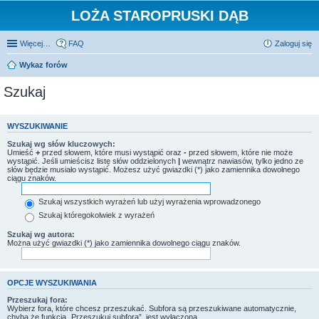
LOŻA STAROPRUSKI DĄB
Więcej…
FAQ
Zaloguj się
Wykaz forów
Szukaj
WYSZUKIWANIE
Szukaj wg słów kluczowych:
Umieść
+
przed słowem, które musi wystąpić oraz
-
przed słowem, które nie może
wystąpić. Jeśli umieścisz listę słów oddzielonych
|
wewnątrz nawiasów, tylko jedno ze
słów będzie musiało wystąpić. Możesz użyć gwiazdki (*) jako zamiennika dowolnego
ciągu znaków.
Szukaj wszystkich wyrażeń lub użyj wyrażenia wprowadzonego
Szukaj któregokolwiek z wyrażeń
Szukaj wg autora:
Można użyć gwiazdki (*) jako zamiennika dowolnego ciągu znaków.
OPCJE WYSZUKIWANIA
Przeszukaj fora:
Wybierz fora, które chcesz przeszukać. Subfora są przeszukiwane automatycznie,
chyba że funkcja „Przeszukuj subfora”, jest wyłączona.