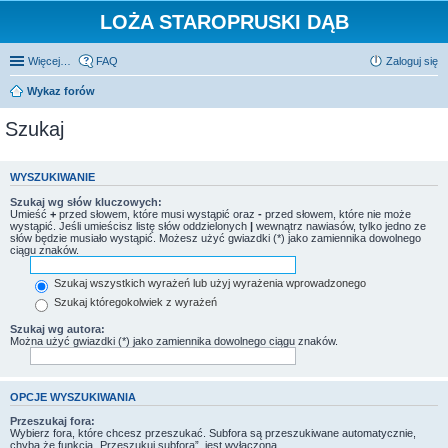
LOŻA STAROPRUSKI DĄB
Więcej…
FAQ
Zaloguj się
Wykaz forów
Szukaj
WYSZUKIWANIE
Szukaj wg słów kluczowych:
Umieść
+
przed słowem, które musi wystąpić oraz
-
przed słowem, które nie może
wystąpić. Jeśli umieścisz listę słów oddzielonych
|
wewnątrz nawiasów, tylko jedno ze
słów będzie musiało wystąpić. Możesz użyć gwiazdki (*) jako zamiennika dowolnego
ciągu znaków.
Szukaj wszystkich wyrażeń lub użyj wyrażenia wprowadzonego
Szukaj któregokolwiek z wyrażeń
Szukaj wg autora:
Można użyć gwiazdki (*) jako zamiennika dowolnego ciągu znaków.
OPCJE WYSZUKIWANIA
Przeszukaj fora:
Wybierz fora, które chcesz przeszukać. Subfora są przeszukiwane automatycznie,
chyba że funkcja „Przeszukuj subfora”, jest wyłączona.