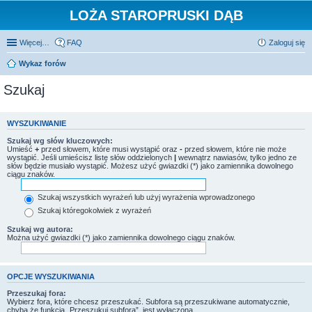
LOŻA STAROPRUSKI DĄB
Więcej…
FAQ
Zaloguj się
Wykaz forów
Szukaj
WYSZUKIWANIE
Szukaj wg słów kluczowych:
Umieść
+
przed słowem, które musi wystąpić oraz
-
przed słowem, które nie może
wystąpić. Jeśli umieścisz listę słów oddzielonych
|
wewnątrz nawiasów, tylko jedno ze
słów będzie musiało wystąpić. Możesz użyć gwiazdki (*) jako zamiennika dowolnego
ciągu znaków.
Szukaj wszystkich wyrażeń lub użyj wyrażenia wprowadzonego
Szukaj któregokolwiek z wyrażeń
Szukaj wg autora:
Można użyć gwiazdki (*) jako zamiennika dowolnego ciągu znaków.
OPCJE WYSZUKIWANIA
Przeszukaj fora:
Wybierz fora, które chcesz przeszukać. Subfora są przeszukiwane automatycznie,
chyba że funkcja „Przeszukuj subfora”, jest wyłączona.