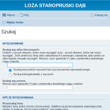
LOŻA STAROPRUSKI DĄB
Więcej…
FAQ
Zaloguj się
Wykaz forów
Szukaj
WYSZUKIWANIE
Szukaj wg słów kluczowych:
Umieść
+
przed słowem, które musi wystąpić oraz
-
przed słowem, które nie może
wystąpić. Jeśli umieścisz listę słów oddzielonych
|
wewnątrz nawiasów, tylko jedno ze
słów będzie musiało wystąpić. Możesz użyć gwiazdki (*) jako zamiennika dowolnego
ciągu znaków.
Szukaj wszystkich wyrażeń lub użyj wyrażenia wprowadzonego
Szukaj któregokolwiek z wyrażeń
Szukaj wg autora:
Można użyć gwiazdki (*) jako zamiennika dowolnego ciągu znaków.
OPCJE WYSZUKIWANIA
Przeszukaj fora:
Wybierz fora, które chcesz przeszukać. Subfora są przeszukiwane automatycznie,
chyba że funkcja „Przeszukuj subfora”, jest wyłączona.