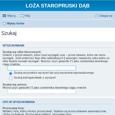
LOŻA STAROPRUSKI DĄB
Więcej…
FAQ
Zaloguj się
Wykaz forów
Szukaj
WYSZUKIWANIE
Szukaj wg słów kluczowych:
Umieść
+
przed słowem, które musi wystąpić oraz
-
przed słowem, które nie może
wystąpić. Jeśli umieścisz listę słów oddzielonych
|
wewnątrz nawiasów, tylko jedno ze
słów będzie musiało wystąpić. Możesz użyć gwiazdki (*) jako zamiennika dowolnego
ciągu znaków.
Szukaj wszystkich wyrażeń lub użyj wyrażenia wprowadzonego
Szukaj któregokolwiek z wyrażeń
Szukaj wg autora:
Można użyć gwiazdki (*) jako zamiennika dowolnego ciągu znaków.
OPCJE WYSZUKIWANIA
Przeszukaj fora:
Wybierz fora, które chcesz przeszukać. Subfora są przeszukiwane automatycznie,
chyba że funkcja „Przeszukuj subfora”, jest wyłączona.