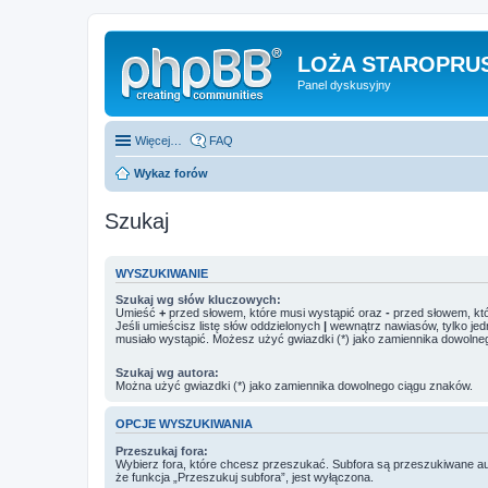
LOŻA STAROPRUS
Panel dyskusyjny
Więcej…
FAQ
Wykaz forów
Szukaj
WYSZUKIWANIE
Szukaj wg słów kluczowych:
Umieść
+
przed słowem, które musi wystąpić oraz
-
przed słowem, któ
Jeśli umieścisz listę słów oddzielonych
|
wewnątrz nawiasów, tylko jed
musiało wystąpić. Możesz użyć gwiazdki (*) jako zamiennika dowolne
Szukaj wg autora:
Można użyć gwiazdki (*) jako zamiennika dowolnego ciągu znaków.
OPCJE WYSZUKIWANIA
Przeszukaj fora:
Wybierz fora, które chcesz przeszukać. Subfora są przeszukiwane a
że funkcja „Przeszukuj subfora”, jest wyłączona.