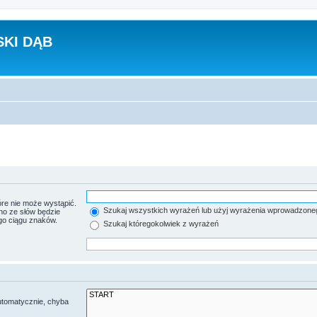
KI DĄB
re nie może wystąpić.
Szukaj wszystkich wyrażeń lub użyj wyrażenia wprowadzone
no ze słów będzie
go ciągu znaków.
Szukaj któregokolwiek z wyrażeń
utomatycznie, chyba