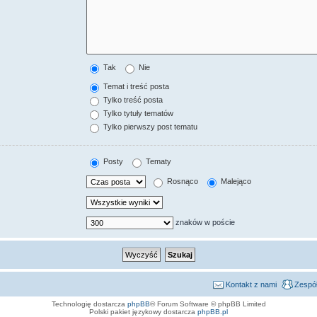
Tak
Nie
Temat i treść posta
Tylko treść posta
Tylko tytuły tematów
Tylko pierwszy post tematu
Posty
Tematy
Rosnąco
Malejąco
znaków w poście
Kontakt z nami
Zespół
Technologię dostarcza
phpBB
® Forum Software © phpBB Limited
Polski pakiet językowy dostarcza
phpBB.pl