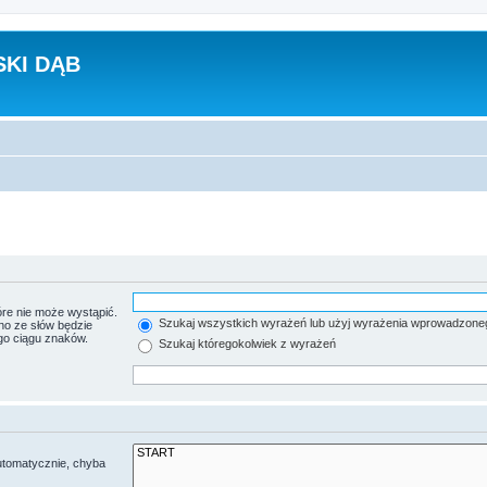
KI DĄB
re nie może wystąpić.
Szukaj wszystkich wyrażeń lub użyj wyrażenia wprowadzone
no ze słów będzie
go ciągu znaków.
Szukaj któregokolwiek z wyrażeń
utomatycznie, chyba