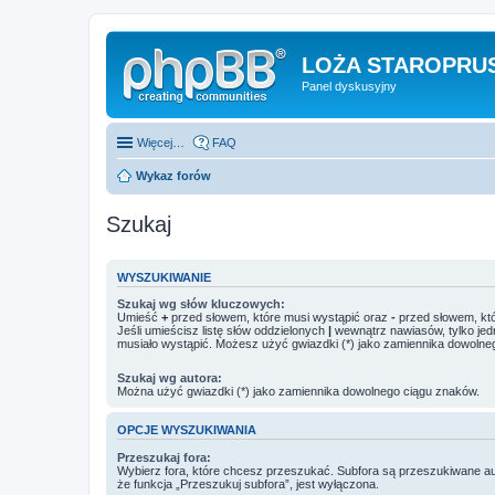
LOŻA STAROPRUS
Panel dyskusyjny
Więcej…
FAQ
Wykaz forów
Szukaj
WYSZUKIWANIE
Szukaj wg słów kluczowych:
Umieść
+
przed słowem, które musi wystąpić oraz
-
przed słowem, któ
Jeśli umieścisz listę słów oddzielonych
|
wewnątrz nawiasów, tylko jed
musiało wystąpić. Możesz użyć gwiazdki (*) jako zamiennika dowolne
Szukaj wg autora:
Można użyć gwiazdki (*) jako zamiennika dowolnego ciągu znaków.
OPCJE WYSZUKIWANIA
Przeszukaj fora:
Wybierz fora, które chcesz przeszukać. Subfora są przeszukiwane a
że funkcja „Przeszukuj subfora”, jest wyłączona.