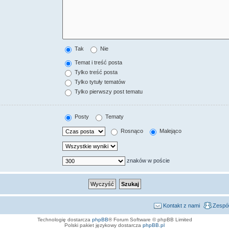
Tak
Nie
Temat i treść posta
Tylko treść posta
Tylko tytuły tematów
Tylko pierwszy post tematu
Posty
Tematy
Rosnąco
Malejąco
znaków w poście
Kontakt z nami
Zespół
Technologię dostarcza
phpBB
® Forum Software © phpBB Limited
Polski pakiet językowy dostarcza
phpBB.pl