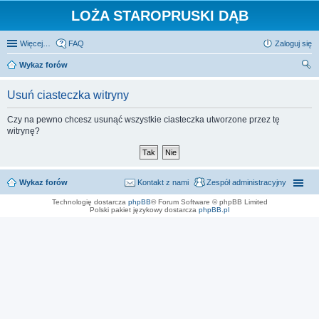
LOŻA STAROPRUSKI DĄB
Więcej…
FAQ
Zaloguj się
Wykaz forów
zu
Usuń ciasteczka witryny
kaj
Czy na pewno chcesz usunąć wszystkie ciasteczka utworzone przez tę
witrynę?
Wykaz forów
Kontakt z nami
Zespół administracyjny
Technologię dostarcza
phpBB
® Forum Software © phpBB Limited
Polski pakiet językowy dostarcza
phpBB.pl