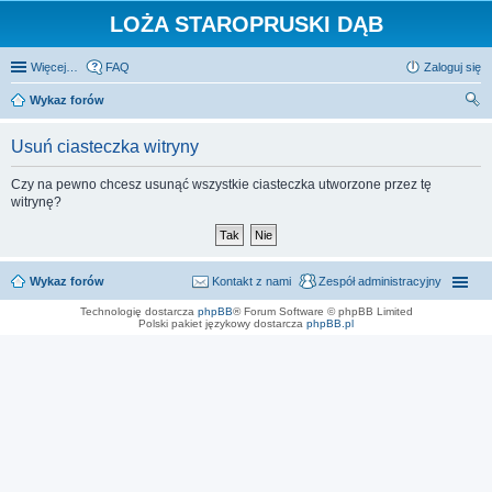
LOŻA STAROPRUSKI DĄB
Więcej…
FAQ
Zaloguj się
Wykaz forów
zu
Usuń ciasteczka witryny
kaj
Czy na pewno chcesz usunąć wszystkie ciasteczka utworzone przez tę
witrynę?
Wykaz forów
Kontakt z nami
Zespół administracyjny
Technologię dostarcza
phpBB
® Forum Software © phpBB Limited
Polski pakiet językowy dostarcza
phpBB.pl