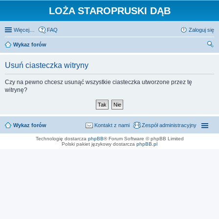
LOŻA STAROPRUSKI DĄB
Więcej…
FAQ
Zaloguj się
Wykaz forów
zu
Usuń ciasteczka witryny
kaj
Czy na pewno chcesz usunąć wszystkie ciasteczka utworzone przez tę
witrynę?
Wykaz forów
Kontakt z nami
Zespół administracyjny
Technologię dostarcza
phpBB
® Forum Software © phpBB Limited
Polski pakiet językowy dostarcza
phpBB.pl