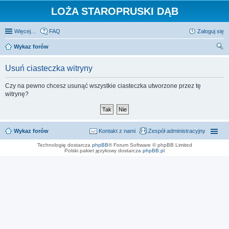
LOŻA STAROPRUSKI DĄB
Więcej…
FAQ
Zaloguj się
Wykaz forów
zu
Usuń ciasteczka witryny
kaj
Czy na pewno chcesz usunąć wszystkie ciasteczka utworzone przez tę
witrynę?
Wykaz forów
Kontakt z nami
Zespół administracyjny
Technologię dostarcza
phpBB
® Forum Software © phpBB Limited
Polski pakiet językowy dostarcza
phpBB.pl