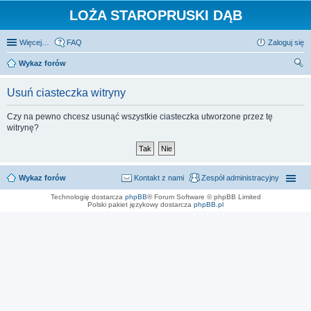
LOŻA STAROPRUSKI DĄB
Więcej…
FAQ
Zaloguj się
Wykaz forów
zu
Usuń ciasteczka witryny
kaj
Czy na pewno chcesz usunąć wszystkie ciasteczka utworzone przez tę
witrynę?
Wykaz forów
Kontakt z nami
Zespół administracyjny
Technologię dostarcza
phpBB
® Forum Software © phpBB Limited
Polski pakiet językowy dostarcza
phpBB.pl