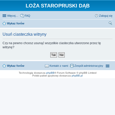
LOŻA STAROPRUSKI DĄB
Więcej…
FAQ
Zaloguj się
Wykaz forów
zu
Usuń ciasteczka witryny
kaj
Czy na pewno chcesz usunąć wszystkie ciasteczka utworzone przez tę
witrynę?
Wykaz forów
Kontakt z nami
Zespół administracyjny
Technologię dostarcza
phpBB
® Forum Software © phpBB Limited
Polski pakiet językowy dostarcza
phpBB.pl