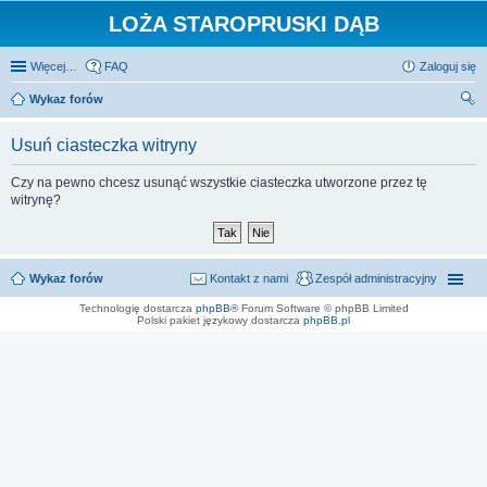
LOŻA STAROPRUSKI DĄB
Więcej…
FAQ
Zaloguj się
Wykaz forów
zu
Usuń ciasteczka witryny
kaj
Czy na pewno chcesz usunąć wszystkie ciasteczka utworzone przez tę
witrynę?
Wykaz forów
Kontakt z nami
Zespół administracyjny
Technologię dostarcza
phpBB
® Forum Software © phpBB Limited
Polski pakiet językowy dostarcza
phpBB.pl