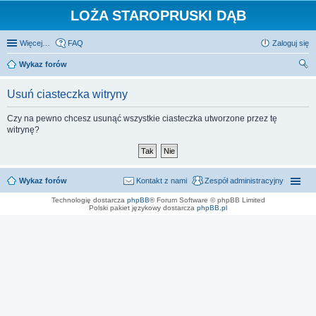
LOŻA STAROPRUSKI DĄB
Więcej…
FAQ
Zaloguj się
Wykaz forów
zu
Usuń ciasteczka witryny
kaj
Czy na pewno chcesz usunąć wszystkie ciasteczka utworzone przez tę
witrynę?
Wykaz forów
Kontakt z nami
Zespół administracyjny
Technologię dostarcza
phpBB
® Forum Software © phpBB Limited
Polski pakiet językowy dostarcza
phpBB.pl