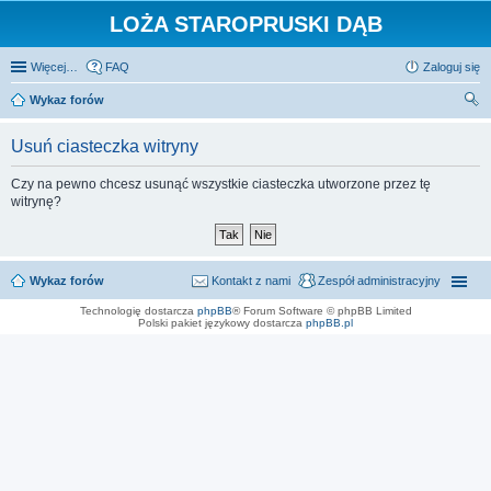
LOŻA STAROPRUSKI DĄB
Więcej…
FAQ
Zaloguj się
Wykaz forów
zu
Usuń ciasteczka witryny
kaj
Czy na pewno chcesz usunąć wszystkie ciasteczka utworzone przez tę
witrynę?
Wykaz forów
Kontakt z nami
Zespół administracyjny
Technologię dostarcza
phpBB
® Forum Software © phpBB Limited
Polski pakiet językowy dostarcza
phpBB.pl