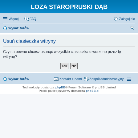
LOŻA STAROPRUSKI DĄB
Więcej…
FAQ
Zaloguj się
Wykaz forów
zu
Usuń ciasteczka witryny
kaj
Czy na pewno chcesz usunąć wszystkie ciasteczka utworzone przez tę
witrynę?
Wykaz forów
Kontakt z nami
Zespół administracyjny
Technologię dostarcza
phpBB
® Forum Software © phpBB Limited
Polski pakiet językowy dostarcza
phpBB.pl