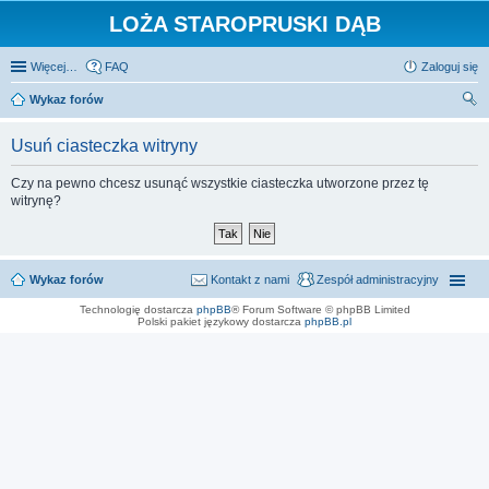
LOŻA STAROPRUSKI DĄB
Więcej…
FAQ
Zaloguj się
Wykaz forów
zu
Usuń ciasteczka witryny
kaj
Czy na pewno chcesz usunąć wszystkie ciasteczka utworzone przez tę
witrynę?
Wykaz forów
Kontakt z nami
Zespół administracyjny
Technologię dostarcza
phpBB
® Forum Software © phpBB Limited
Polski pakiet językowy dostarcza
phpBB.pl