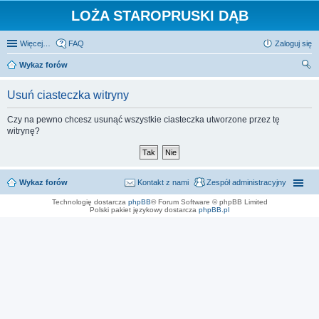
LOŻA STAROPRUSKI DĄB
Więcej…
FAQ
Zaloguj się
Wykaz forów
zu
Usuń ciasteczka witryny
kaj
Czy na pewno chcesz usunąć wszystkie ciasteczka utworzone przez tę
witrynę?
Wykaz forów
Kontakt z nami
Zespół administracyjny
Technologię dostarcza
phpBB
® Forum Software © phpBB Limited
Polski pakiet językowy dostarcza
phpBB.pl